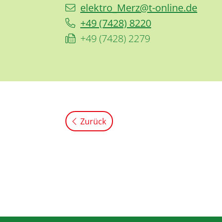
elektro_Merz@t-online.de
+49 (74
28) 82
20
+49 (74
28) 22
79
Zurück