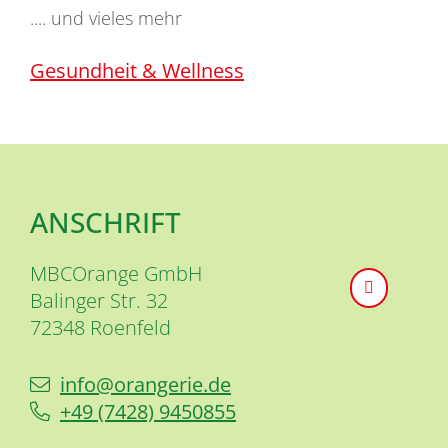
.... und vieles mehr
Gesundheit & Wellness
ANSCHRIFT
MBCOrange GmbH
Balinger Str. 32
72348
Roenfeld
info@orangerie.de
+49 (74
28) 9
45
08
55