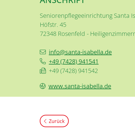
Seniorenpflegeeinrichtung Santa 
Höfstr. 45
72348
Rosenfeld
Heiligenzimmer
info@santa-isabella.de
+49 (74
28) 94
15
41
+49 (74
28) 94
15
42
www.santa-isabella.de
Zurück