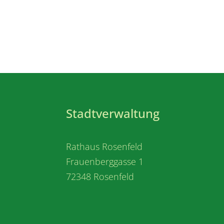
Stadtverwaltung
Rathaus Rosenfeld
Frauenberggasse 1
72348 Rosenfeld