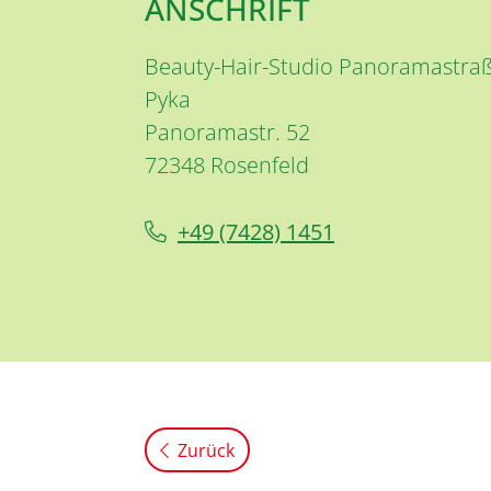
ANSCHRIFT
Beauty-Hair-Studio Panoramastraße
Pyka
Panoramastr. 52
72348
Rosenfeld
+49 (74
28) 14
51
Zurück