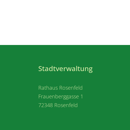
Stadtverwaltung
Rathaus Rosenfeld
Frauenberggasse 1
72348 Rosenfeld