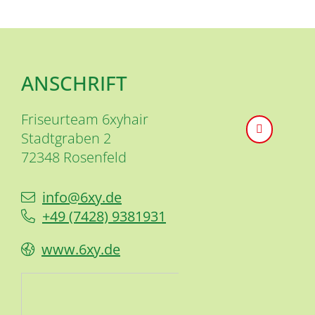
ANSCHRIFT
Friseurteam 6xyhair
Stadtgraben 2
72348
Rosenfeld
info@6xy.de
+49 (74
28) 9
38
19
31
www.6xy.de