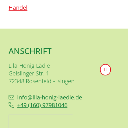
Handel
ANSCHRIFT
Lila-Honig-Lädle
Geislinger Str. 1
72348
Rosenfeld
Isingen
info@lila-honig-laedle.de
+49 (1
60) 97
98
10
46