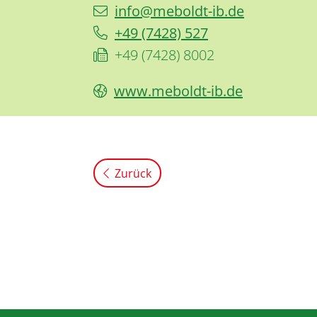
info@meboldt-ib.de
+49 (74
28) 5
27
+49 (74
28) 80
02
www.meboldt-ib.de
Zurück