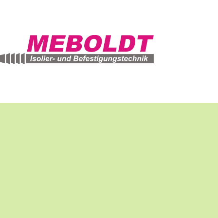
ALTE AKTIVIEREN
 eine OSM Karte eingebunden. Wenn
eren, werden Inhalte von OSM