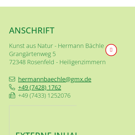
ANSCHRIFT
Kunst aus Natur - Hermann Bächle
Grangärtenweg 5
72348
Rosenfeld
Heiligenzimmern
hermannbaechle@gmx.de
+49 (74
28) 17
62
+49 (74
33) 1
25
20
76