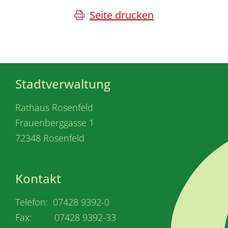
Seite drucken
Stadtverwaltung
Rathaus Rosenfeld
Frauenberggasse 1
72348 Rosenfeld
Kontakt
Telefon: 07428 9392-0
Fax: 07428 9392-33