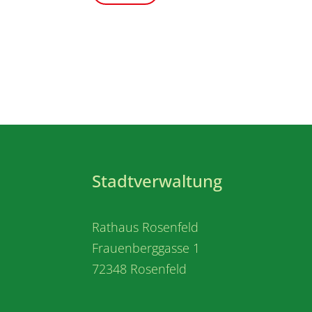
Stadtverwaltung
Rathaus Rosenfeld
Frauenberggasse 1
72348 Rosenfeld