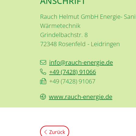
ANSCHRIFT
Rauch Helmut GmbH Energie- Sani
Wärmetechnik
Grindelbachstr. 8
72348
Rosenfeld
Leidringen
info@rauch-energie.de
+49 (74
28) 9
10
66
+49 (74
28) 9
10
67
www.rauch-energie.de
Zurück