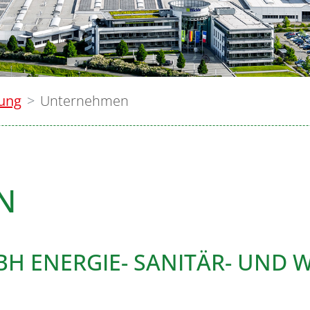
lung
Unternehmen
N
H ENERGIE- SANITÄR- UND 