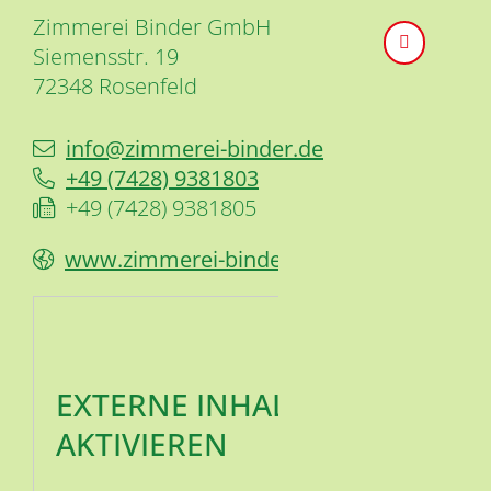
Zimmerei Binder GmbH
Siemensstr. 19
72348
Rosenfeld
info@zimmerei-binder.de
+49 (74
28) 9
38
18
03
+49 (74
28) 9
38
18
05
www.zimmerei-binder.de
EXTERNE INHALTE
AKTIVIEREN