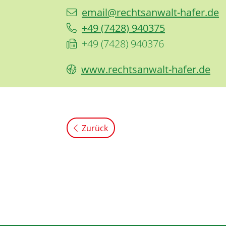
email@rechtsanwalt-hafer.de
+49 (74
28) 94
03
75
+49 (74
28) 94
03
76
www.rechtsanwalt-hafer.de
Zurück