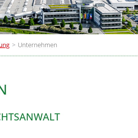
lung
Unternehmen
N
ECHTSANWALT