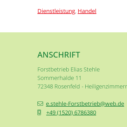
Dienstleistung
,
Handel
ANSCHRIFT
Forstbetrieb Elias Stehle
Sommerhalde 11
72348
Rosenfeld
Heiligenzimmer
e.stehle-Forstbetrieb@web.de
+49 (15
20) 6
78
63
80