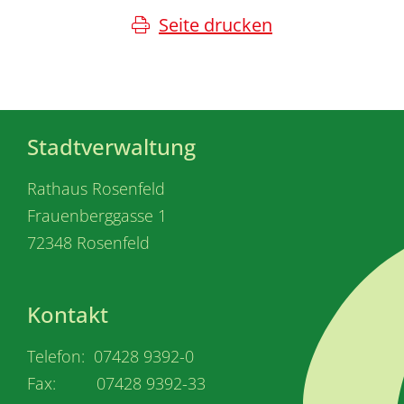
Seite drucken
Stadtverwaltung
Rathaus Rosenfeld
Frauenberggasse 1
72348 Rosenfeld
Kontakt
Telefon: 07428 9392-0
Fax: 07428 9392-33