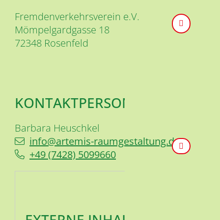
Fremdenverkehrsverein e.V.
Mömpelgardgasse 18
72348
Rosenfeld
KONTAKTPERSON
Barbara
Heuschkel
info@artemis-raumgestaltung.de
+49 (74
28) 5
09
96
60
EXTERNE INHALTE