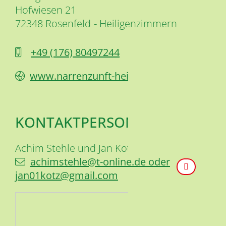
Hofwiesen 21
72348
Rosenfeld
Heiligenzimmern
+49 (1
76) 80
49
72
44
www.narrenzunft-heiligenzimmern.de
KONTAKTPERSON
Achim Stehle und
Jan Kotz
achimstehle@t-online.de oder
jan01kotz@gmail.com