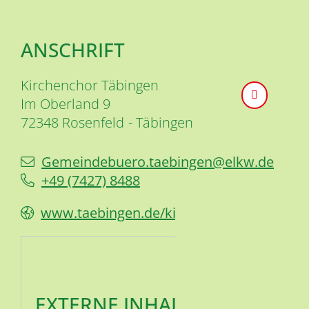
ANSCHRIFT
Kirchenchor Täbingen
Im Oberland 9
72348
Rosenfeld
Täbingen
Gemeindebuero.taebingen@elkw.de
+49 (74
27) 84
88
www.taebingen.de/kirchenchor
EXTERNE INHALTE