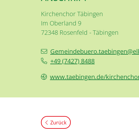
Kirchenchor Täbingen
Im Oberland 9
72348
Rosenfeld
Täbingen
Gemeindebuero.taebingen@el
+49 (74
27) 84
88
www.taebingen.de/kirchencho
Zurück