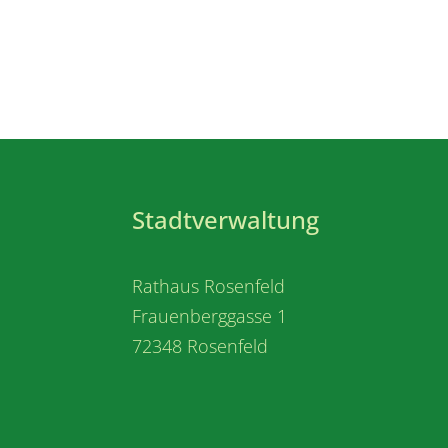
Stadtverwaltung
Rathaus Rosenfeld
Frauenberggasse 1
72348 Rosenfeld