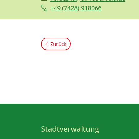
+49 (74
28) 91
80
66
Zurück
Stadtverwaltung