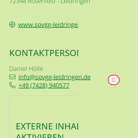
72348
Rosenfeld
Leidringen
www.spvgg-leidringen.de
KONTAKTPERSON
Daniel
Hölle
info@spvgg-leidringen.de
+49 (74
28) 94
05
77
EXTERNE INHALTE
AKTIVIEREN