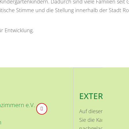
Kindergartenkindern. Dadurch sind viele Familien seit
litische Stimme und die Stellung innerhalb der Stadt R
r Entwicklung.
EXTERNE INH
nzimmern e.V.
Auf dieser Seite ist
Sie die Karte aktivi
n
nachgeladen.