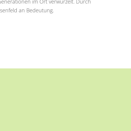
 Generationen im Ort verwurzelt. Durch
osenfeld an Bedeutung.
ALTE AKTIVIEREN
 eine OSM Karte eingebunden. Wenn
eren, werden Inhalte von OSM