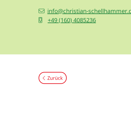
info@christian-schellhammer.
+49 (1
60) 4
08
52
36
Zurück