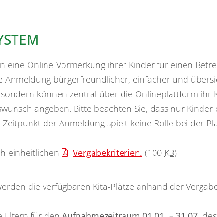
YSTEM
tern eine Online-Vormerkung ihrer Kinder für einen Betr
 Anmeldung bürgerfreundlicher, einfacher und übersich
sondern können zentral über die Onlineplattform ihr K
nsch angeben. Bitte beachten Sie, dass nur Kinder di
 Zeitpunkt der Anmeldung spielt keine Rolle bei der Pl
ch einheitlichen
Vergabekriterien.
(100
KB
)
werden die verfügbaren Kita-Plätze anhand der Vergabe
ltern für den
Aufnahmezeitraum 01.01. – 31.07.
des 