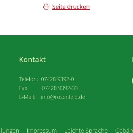
Seite drucken
Kontakt
Telefon: 07428 9392-0
Fax: 07428 9392-33
E-Mail: info@rosenfeld.de
llungen
Impressum
Leichte Sprache
Gebär