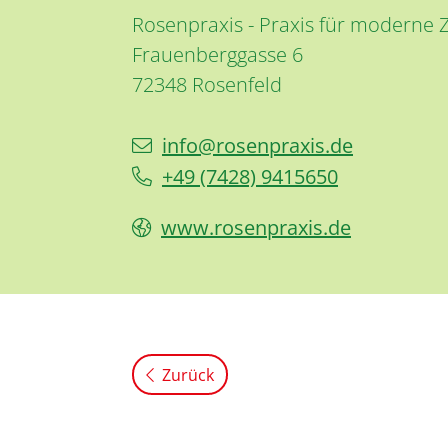
Rosenpraxis - Praxis für moderne
Frauenberggasse 6
72348
Rosenfeld
info@rosenpraxis.de
+49 (74
28) 9
41
56
50
www.rosenpraxis.de
Zurück