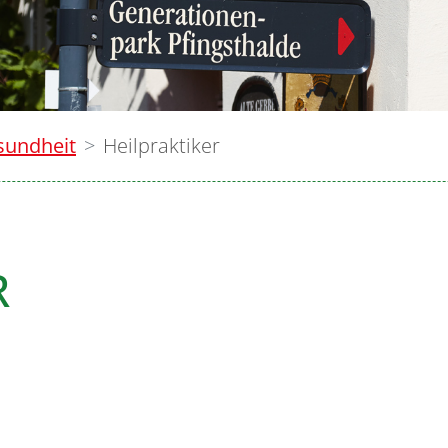
sundheit
Heilpraktiker
R