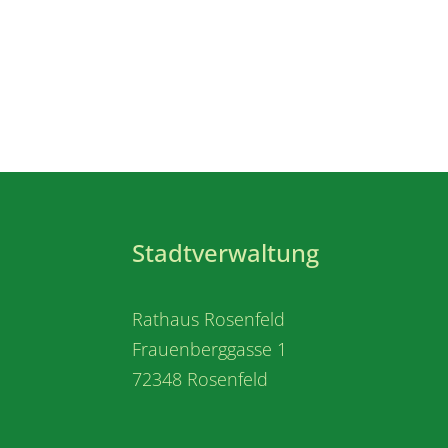
Stadtverwaltung
Rathaus Rosenfeld
Frauenberggasse 1
72348 Rosenfeld