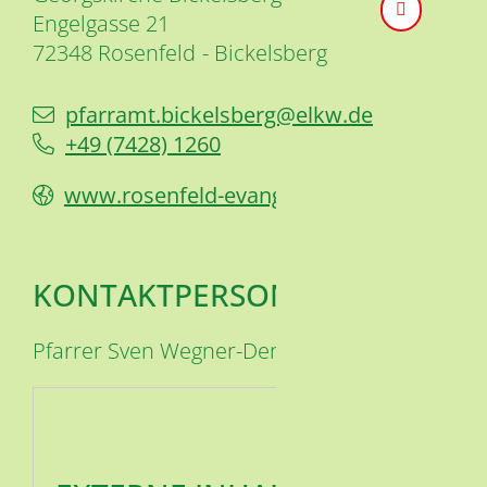
Engelgasse 21
72348
Rosenfeld
Bickelsberg
pfarramt.bickelsberg@elkw.de
+49 (74
28) 12
60
www.rosenfeld-evangelisch.de
KONTAKTPERSON
Pfarrer Sven
Wegner-Denk