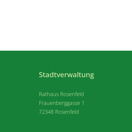
Stadtverwaltung
Rathaus Rosenfeld
Frauenberggasse 1
72348 Rosenfeld