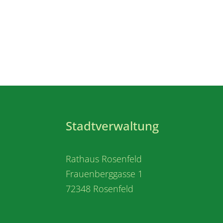
Stadtverwaltung
Rathaus Rosenfeld
Frauenberggasse 1
72348 Rosenfeld