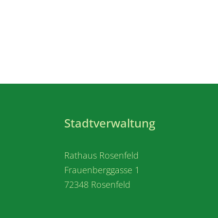
Stadtverwaltung
Rathaus Rosenfeld
Frauenberggasse 1
72348 Rosenfeld