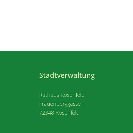
Stadtverwaltung
Rathaus Rosenfeld
Frauenberggasse 1
72348 Rosenfeld