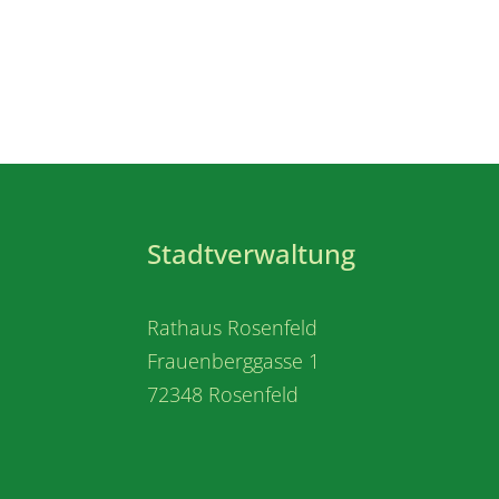
Stadtverwaltung
Rathaus Rosenfeld
Frauenberggasse 1
72348 Rosenfeld