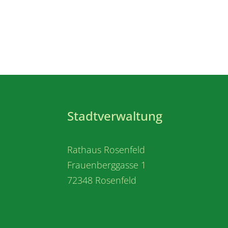
Stadtverwaltung
Rathaus Rosenfeld
Frauenberggasse 1
72348 Rosenfeld