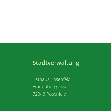
Stadtverwaltung
Rathaus Rosenfeld
Frauenberggasse 1
72348 Rosenfeld