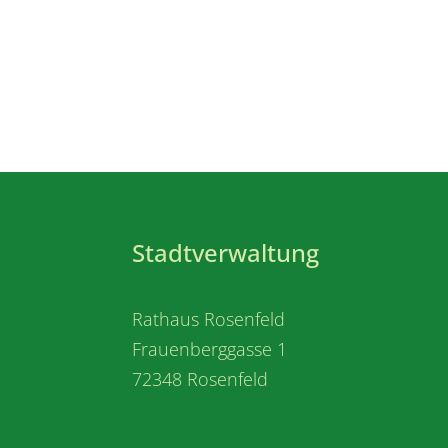
Stadtverwaltung
Rathaus Rosenfeld
Frauenberggasse 1
72348 Rosenfeld