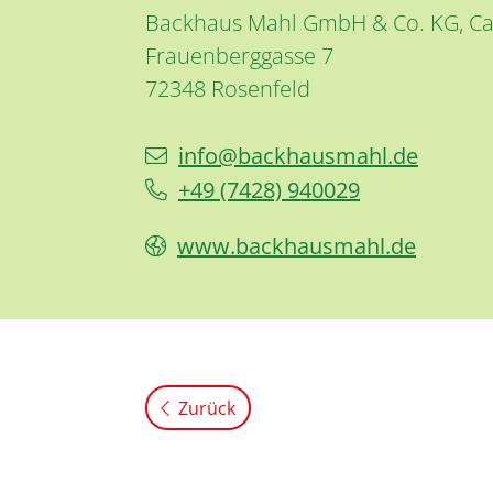
Backhaus Mahl GmbH & Co. KG, Caf
Frauenberggasse 7
72348
Rosenfeld
info@backhausmahl.de
+49 (74
28) 94
00
29
www.backhausmahl.de
Zurück