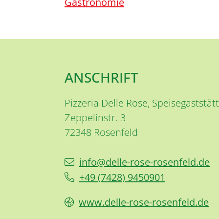
Gastronomie
ANSCHRIFT
Pizzeria Delle Rose, Speisegaststät
Zeppelinstr. 3
72348
Rosenfeld
info@delle-rose-rosenfeld.de
+49 (74
28) 9
45
09
01
www.delle-rose-rosenfeld.de