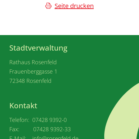
Seite drucken
Stadtverwaltung
Rathaus Rosenfeld
Frauenberggasse 1
72348 Rosenfeld
Kontakt
Telefon: 07428 9392-0
Fax: 07428 9392-33
E-Mail: info@rosenfeld.de