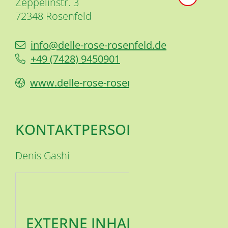
Zeppelinstr. 3
72348
Rosenfeld
info@delle-rose-rosenfeld.de
+49 (74
28) 9
45
09
01
www.delle-rose-rosenfeld.de
KONTAKTPERSON
Denis
Gashi
EXTERNE INHALTE