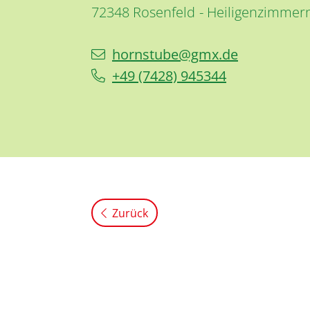
72348
Rosenfeld
Heiligenzimmer
hornstube@gmx.de
+49 (74
28) 94
53
44
Zurück