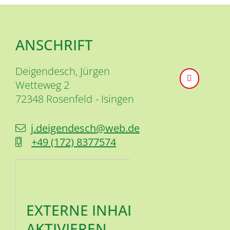
ANSCHRIFT
Deigendesch, Jürgen
Wetteweg 2
72348
Rosenfeld
Isingen
j.deigendesch@web.de
+49 (1
72) 8
37
75
74
EXTERNE INHALTE
AKTIVIEREN