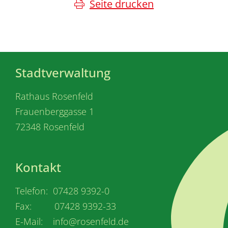
Seite drucken
Stadtverwaltung
Rathaus Rosenfeld
Frauenberggasse 1
72348 Rosenfeld
Kontakt
Telefon: 07428 9392-0
Fax: 07428 9392-33
E-Mail: info@rosenfeld.de