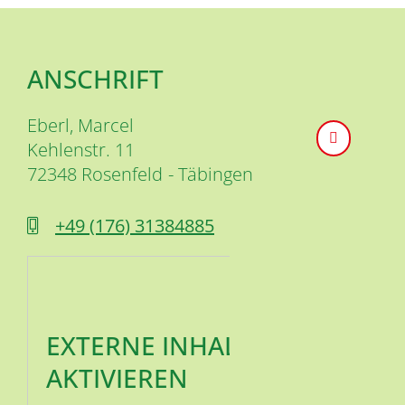
ANSCHRIFT
Eberl, Marcel
Kehlenstr. 11
72348
Rosenfeld
Täbingen
+49 (1
76) 31
38
48
85
EXTERNE INHALTE
AKTIVIEREN