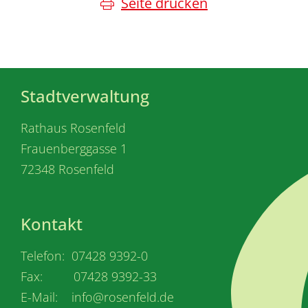
Seite drucken
Stadtverwaltung
Rathaus Rosenfeld
Frauenberggasse 1
72348 Rosenfeld
Kontakt
Telefon: 07428 9392-0
Fax: 07428 9392-33
E-Mail: info@rosenfeld.de