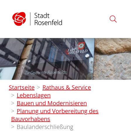
Startseite
Rathaus & Service
Lebenslagen
Bauen und Modernisieren
Planung und Vorbereitung des
Bauvorhabens
Baulanderschließung