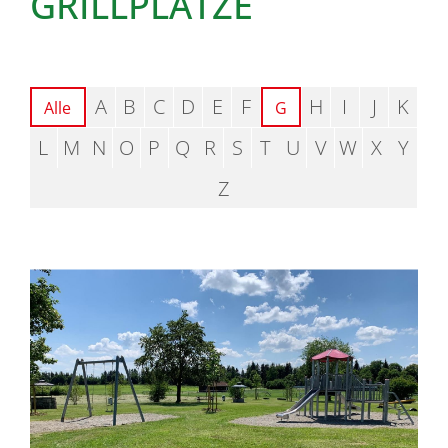
GRILLPLÄTZE
A
B
C
D
E
F
H
I
J
K
Alle
G
L
M
N
O
P
Q
R
S
T
U
V
W
X
Y
Z