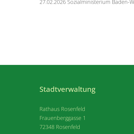
27.02.2026
Sozialministerium Baden-
Stadtverwaltung
Rathaus Rosenfeld
Frauenberggasse 1
72348 Rosenfeld