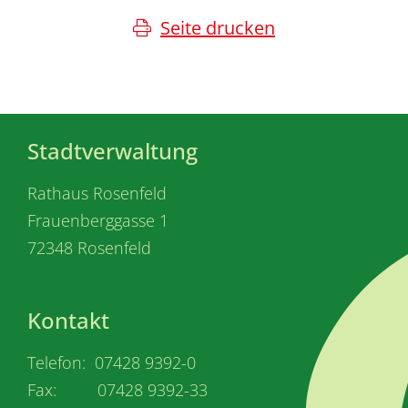
Seite drucken
Stadtverwaltung
Rathaus Rosenfeld
Frauenberggasse 1
72348 Rosenfeld
Kontakt
Telefon: 07428 9392-0
Fax: 07428 9392-33