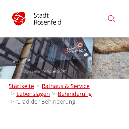
Startseite
Rathaus & Service
Lebenslagen
Behinderung
Grad der Behinderung