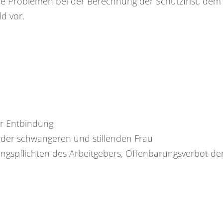
ie Problemen bei der Berechnung der Schutzfrist, de
d vor.
er Entbindung
 der schwangeren und stillenden Frau
ungspflichten des Arbeitgebers, Offenbarungsverbot d