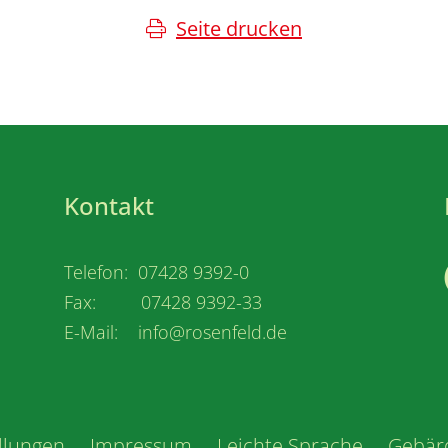
Seite drucken
Kontakt
Telefon: 07428 9392-0
Fax: 07428 9392-33
E-Mail: info@rosenfeld.de
llungen
Impressum
Leichte Sprache
Gebär