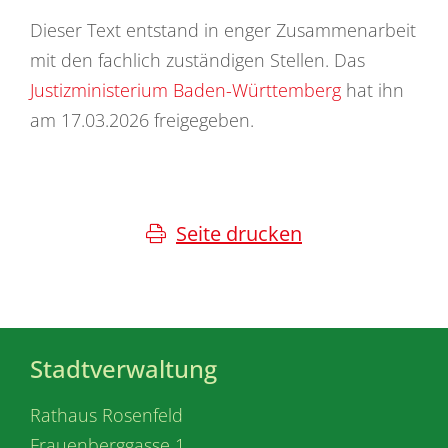
Dieser Text entstand in enger Zusammenarbeit
mit den fachlich zuständigen Stellen. Das
Justizministerium Baden-Württemberg
hat ihn
am 17.03.2026 freigegeben.
Seite drucken
Stadtverwaltung
Rathaus Rosenfeld
Frauenberggasse 1