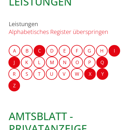
LEISTUNGEN
Leistungen
Alphabetisches Register überspringen
A
B
C
D
E
F
G
H
I
J
K
L
M
N
O
P
Q
R
S
T
U
V
W
X
Y
Z
AMTSBLATT -
PRIVATANZEIGE