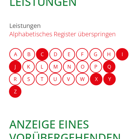
LEISTUNGEN
Leistungen
Alphabetisches Register überspringen
A
B
C
D
E
F
G
H
I
J
K
L
M
N
O
P
Q
R
S
T
U
V
W
X
Y
Z
ANZEIGE EINES
VORÜBERGEHENDEN