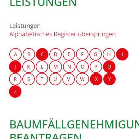
LEISTUNGEN
Leistungen
Alphabetisches Register überspringen
A
B
C
D
E
F
G
H
I
J
K
L
M
N
O
P
Q
R
S
T
U
V
W
X
Y
Z
BAUMFÄLLGENEHMIGU
BEANTRAGEN