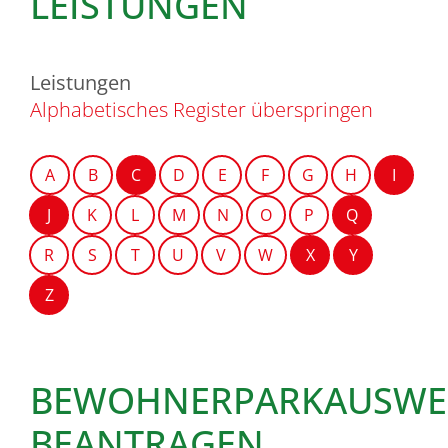
LEISTUNGEN
Leistungen
Alphabetisches Register überspringen
A
B
C
D
E
F
G
H
I
J
K
L
M
N
O
P
Q
R
S
T
U
V
W
X
Y
Z
BEWOHNERPARKAUSWE
BEANTRAGEN